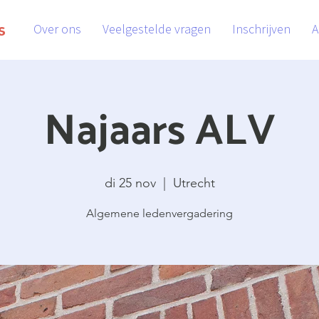
s
Over ons
Veelgestelde vragen
Inschrijven
A
Najaars ALV
di 25 nov
  |  
Utrecht
Algemene ledenvergadering